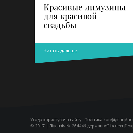
Красивые лимузины
для красивой
свадьбы
Читать дальше …
Угода користувача сайту
Політика конфіденційно
© 2017 | Ліцензія № 264446 державної інспекції У