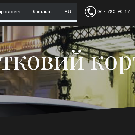
067-780-90-17
рос/ответ
Контакты
RU
тковий ко