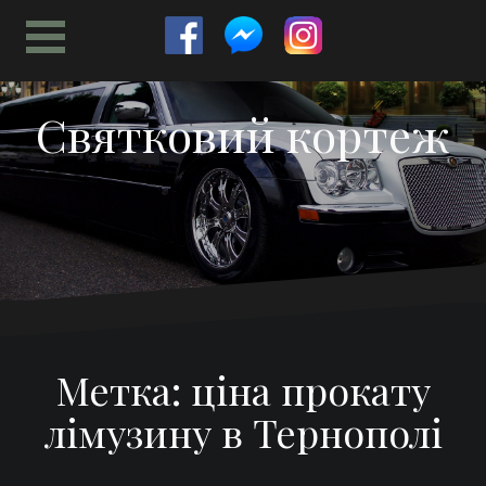
Перейти
к
содержимому
Святковий кортеж
Метка:
ціна прокату
лімузину в Тернополі