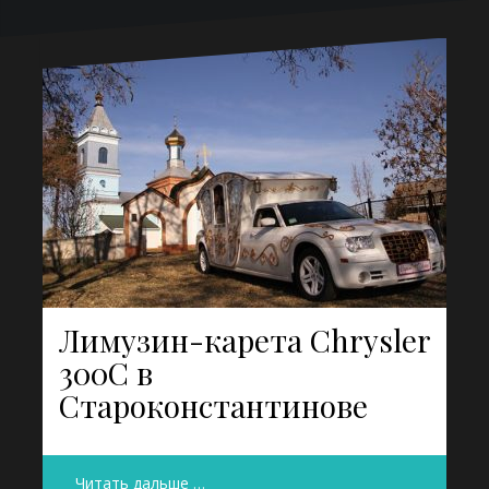
Лимузин-карета Chrysler
300C в
Староконстантинове
Читать дальше …