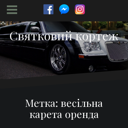
Перейти
к
содержимому
Святковий кортеж
Метка:
весільна
карета оренда