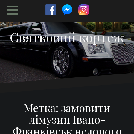
Перейти
к
содержимому
Святковий кортеж
Метка:
замовити
лімузин Івано-
Франківськ недорого