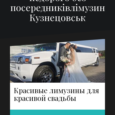
посередниківлімузин
Кузнецовськ
Красивые лимузины для
красивой свадьбы