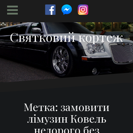
Перейти
к
содержимому
Святковий кортеж
Метка:
замовити
лімузин Ковель
недорого без