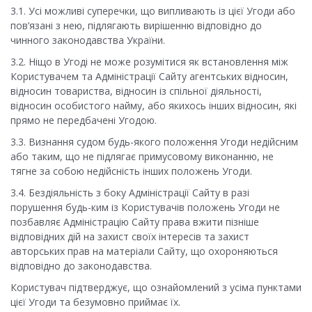
3.1. Усі можливі суперечки, що випливають із цієї Угоди або
пов’язані з нею, підлягають вирішенню відповідно до
чинного законодавства
України
.
3.2. Ніщо в Угоді не може розумітися як встановлення між
Користувачем та Адміністрації Сайту агентських відносин,
відносин товариства, відносин із спільної діяльності,
відносин особистого найму, або якихось інших відносин, які
прямо не передбачені Угодою.
3.3. Визнання судом будь-якого положення Угоди недійсним
або таким, що не підлягає примусовому виконанню, не
тягне за собою недійсність інших положень Угоди.
3.4. Бездіяльність з боку Адміністрації Сайту в разі
порушення будь-ким із Користувачів положень Угоди не
позбавляє Адміністрацію Сайту права вжити пізніше
відповідних дій на захист своїх інтересів та захист
авторських прав на матеріали Сайту, що охороняються
відповідно до законодавства.
Користувач підтверджує, що ознайомлений з усіма пунктами
цієї Угоди та безумовно приймає їх.