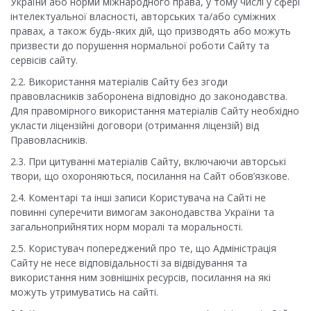
Укра
їни
або норми міжнародного права, у тому числі у сфері
інтелектуальної власності, авторських та/або суміжних
правах, а також будь-яких дій, що призводять або можуть
призвести до порушення нормальної роботи Сайту та
сервісів сайту.
2.2. Використання матеріалів Сайту без згоди
правовласників заборонена
відповідно до законодавства
.
Для правомірного використання матеріалів Сайту необхідно
укласти ліцензійні договори (отримання ліцензій) від
Правовласників.
2.3. При цитуванні матеріалів Сайту, включаючи авторські
твори, що охороняються, посилання на Сайт обов’язкове.
2.4. Коментарі та інші записи Користувача на Сайті не
повинні суперечити вимогам законодавства
Укра
ї
ни
та
загальноприйнятих норм моралі та моральності.
2.5. Користувач попереджений про те, що Адміністрація
Сайту не несе відповідальності за відвідування та
використання ним зовнішніх ресурсів, посилання на які
можуть утримуватись на сайті.