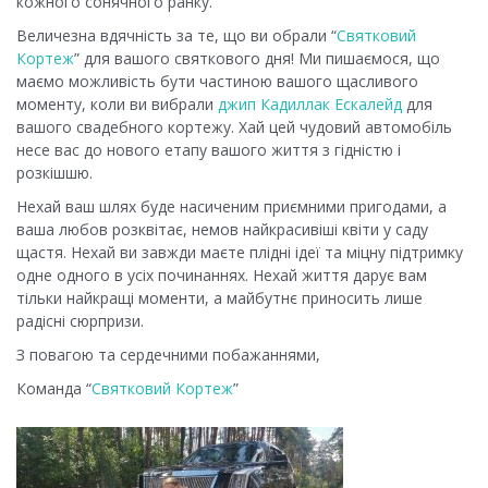
кожного сонячного ранку.
Величезна вдячність за те, що ви обрали “
Святковий
Кортеж
” для вашого святкового дня! Ми пишаємося, що
маємо можливість бути частиною вашого щасливого
моменту, коли ви вибрали
джип Кадиллак Ескалейд
для
вашого свадебного кортежу. Хай цей чудовий автомобіль
несе вас до нового етапу вашого життя з гідністю і
розкішшю.
Нехай ваш шлях буде насиченим приємними пригодами, а
ваша любов розквітає, немов найкрасивіші квіти у саду
щастя. Нехай ви завжди маєте плідні ідеї та міцну підтримку
одне одного в усіх починаннях. Нехай життя дарує вам
тільки найкращі моменти, а майбутнє приносить лише
радісні сюрпризи.
З повагою та сердечними побажаннями,
Команда “
Святковий Кортеж
”