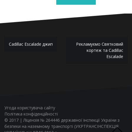
Навігація
Cadillac Escalade джип
Рекламуємо Святковий
записів
кортеж та Сadillac
Еscalade
Угода користувача сайту
Політика конфіденційності
© 2017 | Ліцензія № 264446 державної інспекції України з
безпеки на наземному транспорті (УКРТРАНСІНСПЕКЦІЯ