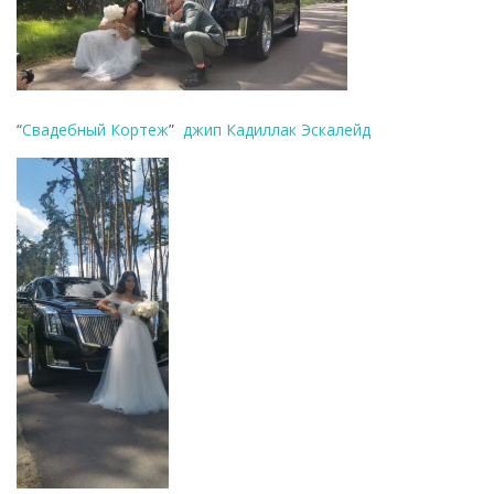
“
Свадебный Кортеж
”
джип Кадиллак Эскалейд