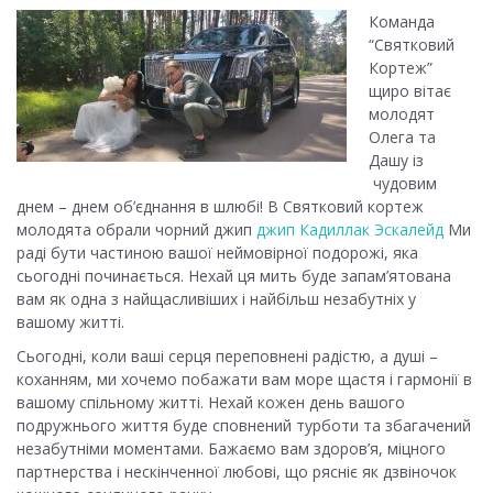
Команда
“Святковий
Кортеж”
щиро вітає
молодят
Олега та
Дашу із
чудовим
днем – днем об’єднання в шлюбі! В Святковий кортеж
молодята обрали чорний джип
джип Кадиллак Эскалейд
Ми
раді бути частиною вашої неймовірної подорожі, яка
сьогодні починається. Нехай ця мить буде запам’ятована
вам як одна з найщасливіших і найбільш незабутніх у
вашому житті.
Сьогодні, коли ваші серця переповнені радістю, а душі –
коханням, ми хочемо побажати вам море щастя і гармонії в
вашому спільному житті. Нехай кожен день вашого
подружнього життя буде сповнений турботи та збагачений
незабутніми моментами. Бажаємо вам здоров’я, міцного
партнерства і нескінченної любові, що рясніє як дзвіночок