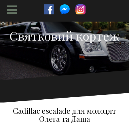
Skip
to
content
Святковий кортеж
Cadillac escalade для молодят
Олега та Даша