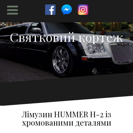
Skip
to
content
Святковий кортеж
Лімузин HUMMER H-2 із
хромованими деталями