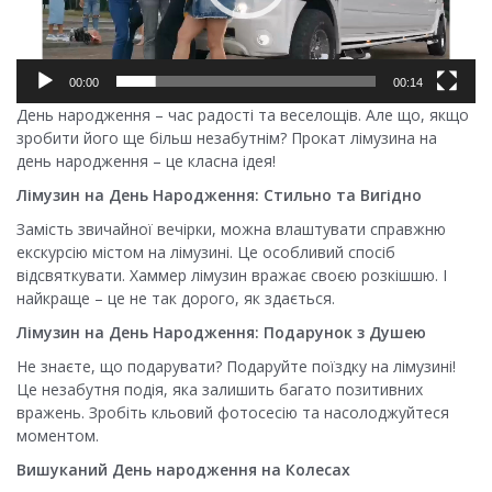
00:00
00:14
День народження – час радості та веселощів. Але що, якщо
зробити його ще більш незабутнім? Прокат лімузина на
день народження – це класна ідея!
Лімузин на День Народження: Стильно та Вигідно
Замість звичайної вечірки, можна влаштувати справжню
екскурсію містом на лімузині. Це особливий спосіб
відсвяткувати. Хаммер лімузин вражає своєю розкішшю. І
найкраще – це не так дорого, як здається.
Лімузин на День Народження: Подарунок з Душею
Не знаєте, що подарувати? Подаруйте поїздку на лімузині!
Це незабутня подія, яка залишить багато позитивних
вражень. Зробіть кльовий фотосесію та насолоджуйтеся
моментом.
Вишуканий День народження на Колесах