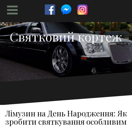
Skip
to
content
Святковий кортеж
Лімузин на День Народження: Як
зробити святкування особливим