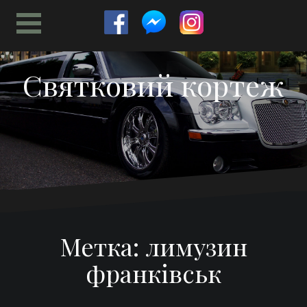
Перейти
к
содержимому
Святковий кортеж
Метка:
лимузин
франківськ