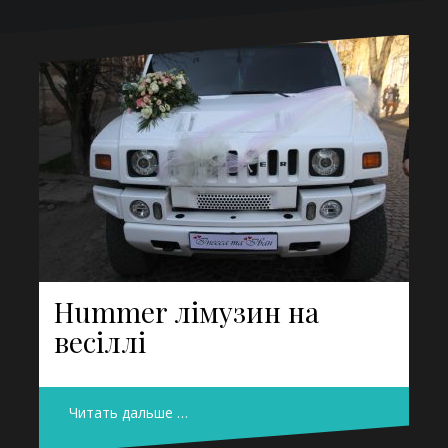
Hummer лімузин на
весіллі
Читать дальше …