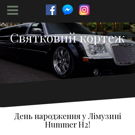
Перейти
к
содержимому
Святковий кортеж
День народження у Лімузині
Hummer H2!