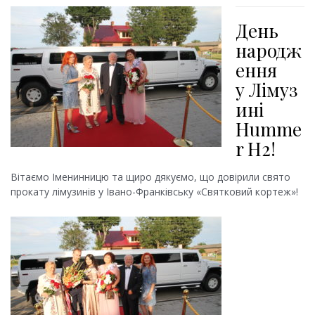
День
народж
ення
у
Лімуз
ині
Humme
r H2
!
Вітаємо Іменинницю та щиро дякуємо, що довірили свято
прокату лімузинів у Івано-Франківську «Святковий кортеж»!