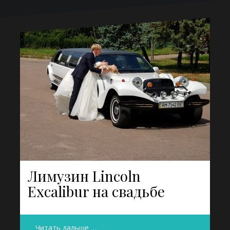
Лимузин Lincoln
Excalibur на свадьбе
Читать дальше …