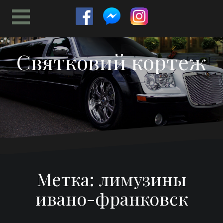
Перейти
к
содержимому
Святковий кортеж
Метка:
лимузины
ивано-франковск