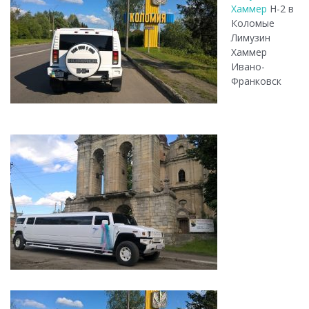
Хаммер
Н-2 в
Коломые
Лимузин
Хаммер
Ивано-
Франковск